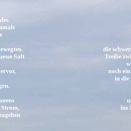
-
des
Damals
e
bewegten.
die schwer
uesse Saft
Treibe zw
w
ervor,
noch ei
in di
gen.
auens
u
 Strom,
ins
zugeben