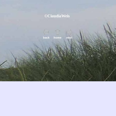
©ClaudiaWeis
back
home
next