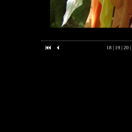
18
|
19
|
20
|