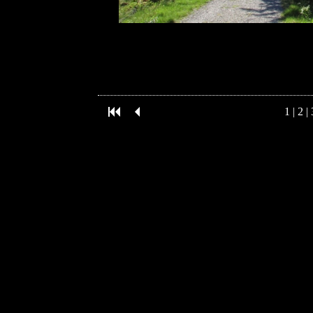
1
|
2
|