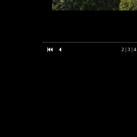
2
|
3
|
4