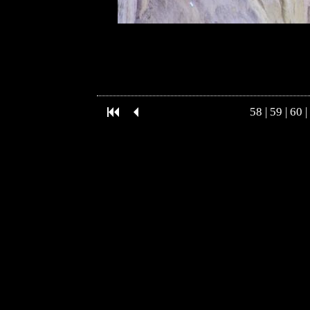
58
|
59
|
60
|