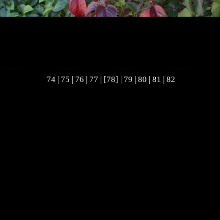
74
|
75
|
76
|
77
| [78] |
79
|
80
|
81
|
82