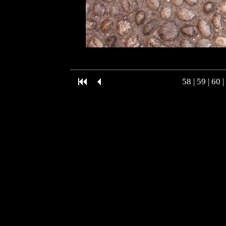
58
|
59
|
60
|