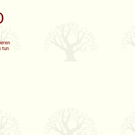
D
ieren.
 tun.