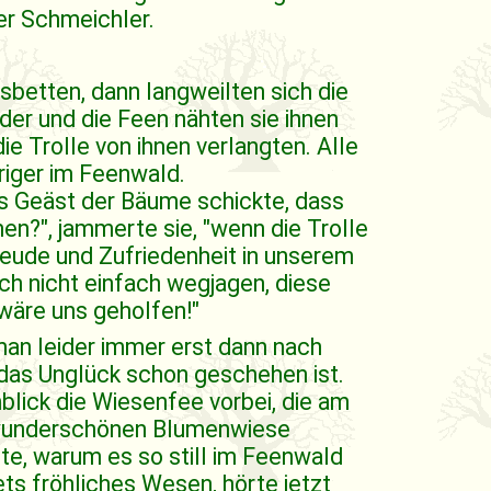
r Schmeichler.
sbetten, dann langweilten sich die
der und die Feen nähten sie ihnen
e Trolle von ihnen verlangten. Alle
riger im Feenwald.
as Geäst der Bäume schickte, dass
en?", jammerte sie, "wenn die Trolle
Freude und Zufriedenheit in unserem
och nicht einfach wegjagen, diese
 wäre uns geholfen!"
 man leider immer erst dann nach
 das Unglück schon geschehen ist.
blick die Wiesenfee vorbei, die am
 wunderschönen Blumenwiese
te, warum es so still im Feenwald
ets fröhliches Wesen, hörte jetzt