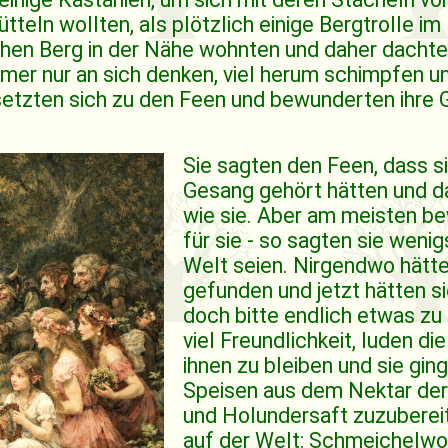
tteln wollten, als plötzlich einige Bergtrolle i
ohen Berg in der Nähe wohnten und daher dachte
mmer nur an sich denken, viel herum schimpfen und
setzten sich zu den Feen und bewunderten ihre 
Sie sagten den Feen, dass si
Gesang gehört hätten und d
wie sie. Aber am meisten be
für sie - so sagten sie wen
Welt seien. Nirgendwo hätt
gefunden und jetzt hätten s
doch bitte endlich etwas zu
viel Freundlichkeit, luden di
ihnen zu bleiben und sie gin
Speisen aus dem Nektar de
und Holundersaft zuzubereite
auf der Welt: Schmeichelwo