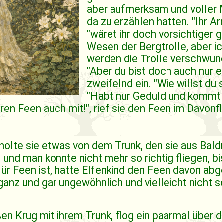
aber aufmerksam und voller M
da zu erzählen hatten. "Ihr A
"wäret ihr doch vorsichtiger
Wesen der Bergtrolle, aber i
werden die Trolle verschwund
"Aber du bist doch auch nur e
zweifelnd ein. "Wie willst du
"Habt nur Geduld und kommt 
ren Feen auch mit!", rief sie den Feen im Davonf
lte sie etwas von dem Trunk, den sie aus Baldr
nd man konnte nicht mehr so richtig fliegen, bi
 für Feen ist, hatte Elfenkind den Feen davon abg
nz und gar ungewöhnlich und vielleicht nicht so
n Krug mit ihrem Trunk, flog ein paarmal über di