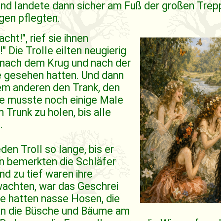
nd landete dann sicher am Fuß der großen Treppe
gen pflegten.
ht!", rief sie ihnen
 Die Trolle eilten neugierig
n nach dem Krug und nach der
e gesehen hatten. Und dann
dem anderen den Trank, den
ee musste noch einige Male
 Trunk zu holen, bis alle
.
en Troll so lange, bis er
on bemerkten die Schläfer
und zu tief waren ihre
wachten, war das Geschrei
le hatten nasse Hosen, die
 an die Büsche und Bäume am