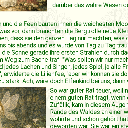
darüber das wahre Wesen de
n und die Feen bauten ihnen die weichesten Moo
was vor, dann brauchten die Bergtrolle neue Klei
een, dass sie den ganzen Tag nur machten, was di
ns bis abends und es wurde von Tag zu Tag trau
 die Sonne gerade ihre ersten Strahlen durch d
m Weg zum Bache traf. "Was sollen wir nur mach
ld jedes Lachen und Singen, jedes Spiel, ja alle 
 erwiderte die Lilienfee, "aber wir können sie d
 zu stark. Ach, wäre doch Elfenkind bei uns, dann
So war guter Rat teuer, weil
einem guten Rat fragt, wenn
Zufällig kam in diesem Augen
Rande des Waldes an einer
wohnte und schon gehört hat
geworden war. Sie war ein st