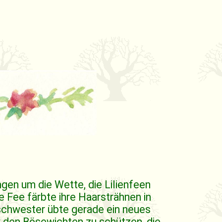
gen um die Wette, die Lilienfeen
 Fee färbte ihre Haarsträhnen in
schwester übte gerade ein neues
r den Bösewichten zu schützen, die