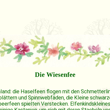
Die Wiesenfee
land: die Haselfeen flogen mit den Schmetterlin
blättern und Spinnwebfäden, die Kleine schwarze
eerfeen spielten Verstecken. Elfenkindskleine
inige Kastanien, um sich mit deren Stacheln vo