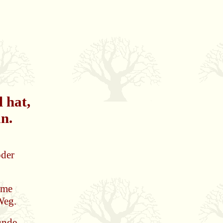
 hat,
n.
oder
rme
Weg.
unde