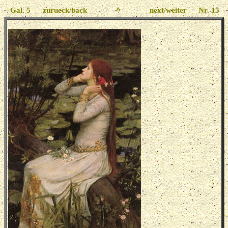
Gal. 5
zurueck/back
..
^
..
next/weiter
Nr. 15