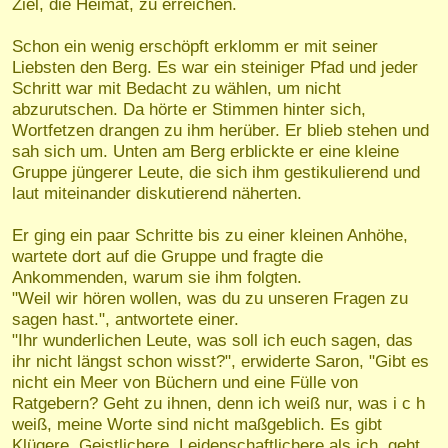
Ziel, die Heimat, zu erreichen.
Schon ein wenig erschöpft erklomm er mit seiner
Liebsten den Berg.
Es war ein steiniger Pfad und jeder
Schritt war mit Bedacht zu wählen, um nicht
abzurutschen. Da hörte er Stimmen hinter sich,
Wortfetzen drangen zu ihm herüber. Er blieb stehen und
sah sich um. Unten am Berg erblickte er eine kleine
Gruppe jüngerer Leute, die sich ihm gestikulierend und
laut miteinander diskutierend näherten.
Er ging ein paar Schritte bis zu einer kleinen Anhöhe,
wartete dort auf die Gruppe und fragte die
Ankommenden, warum sie ihm folgten.
"
Weil wir hören wollen, was du zu unseren Fragen zu
sagen hast.", antwortete einer.
"
Ihr wunderlichen Leute, was soll ich euch sagen, das
ihr nicht längst schon wisst?", erwiderte Saron, "Gibt es
nicht ein Meer von Büchern und eine Fülle von
Ratgebern? Geht zu ihnen, denn ich weiß nur, was i c h
weiß, meine Worte sind nicht maßgeblich. Es gibt
Klügere, Geistlichere, Leidenschaftlichere als ich, geht