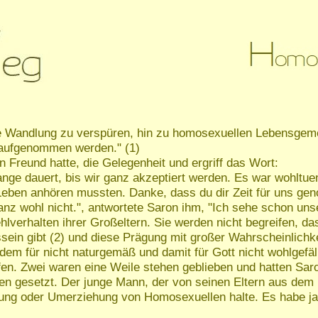
tarke Wandlung zu verspüren, hin zu homosexuellen Lebensge
 aufgenommen werden." (1)
n Freund hatte, die Gelegenheit und ergriff das Wort:
lange dauert, bis wir ganz akzeptiert werden. Es war wohltu
 Leben anhören mussten. Danke, dass du dir Zeit für uns ge
anz wohl nicht.", antwortete Saron ihm, "Ich sehe schon uns
verhalten ihrer Großeltern. Sie werden nicht begreifen, da
ein gibt (2) und diese Prägung mit großer Wahrscheinlichke
dem für nicht naturgemäß und damit für Gott nicht wohlgefäll
en. Zwei waren eine Weile stehen geblieben und hatten Saro
nen gesetzt. Der junge Mann, der von seinen Eltern aus de
ung oder Umerziehung von Homosexuellen halte. Es habe ja