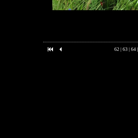
62
|
63
|
64