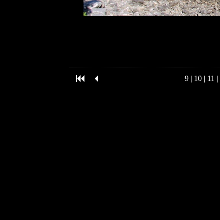
9
|
10
|
11
|