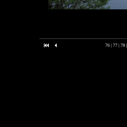
76
|
77
|
78