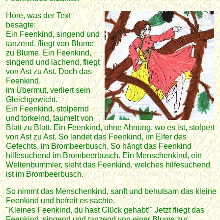
Höre, was der Text
besagte:
Ein Feenkind, singend und
tanzend, fliegt von Blume
zu Blume. Ein Feenkind,
singend und lachend, fliegt
von Ast zu Ast. Doch das
Feenkind,
im Übermut, verliert sein
Gleichgewicht.
Ein Feenkind, stolpernd
und torkelnd, taumelt von
Blatt zu Blatt. Ein Feenkind, ohne Ahnung, wo es ist, stolpert
von Ast zu Ast. So landet das Feenkind, im Eifer des
Gefechts, im Brombeerbusch. So hängt das Feenkind
hilfesuchend im Brombeerbusch. Ein Menschenkind, ein
Weltenbummler, sieht das Feenkind, welches hilfesuchend
ist im Brombeerbusch.
So nimmt das Menschenkind, sanft und behutsam das kleine
Feenkind und befreit es sachte.
"Kleines Feenkind, du hast Glück gehabt!" Jetzt fliegt das
Feenkind, singend und tanzend von einer Blume zur