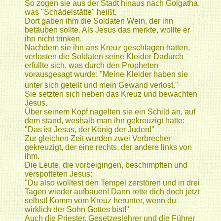
So zogen sie aus der Stadt hinaus nach Golgatha,
was "Schädelstätte" heißt.
Dort gaben ihm die Soldaten Wein, der ihn
betäuben sollte. Als Jesus das merkte, wollte er
ihn nicht trinken.
Nachdem sie ihn ans Kreuz geschlagen hatten,
verlosten die Soldaten seine Kleider Dadurch
erfüllte sich, was durch den Propheten
vorausgesagt wurde: "Meine Kleider haben sie
.
unter sich geteilt und mein Gewand verlost."
Sie setzten sich neben das Kreuz und bewachten
Jesus.
Über seinem Kopf nagelten sie ein Schild an, auf
dem stand, weshalb man ihn gekreuzigt hatte:
"Das ist Jesus, der König der Juden!"
Zur gleichen Zeit wurden zwei Verbrecher
gekreuzigt, der eine rechts, der andere links von
ihm.
Die Leute, die vorbeigingen, beschimpften und
verspotteten Jesus:
"Du also wolltest den Tempel zerstören und in drei
Tagen wieder aufbauen! Dann rette dich doch jetzt
selbst! Komm vom Kreuz herunter, wenn du
wirklich der Sohn Gottes bist!"
Auch die Priester, Gesetzeslehrer und die Führer