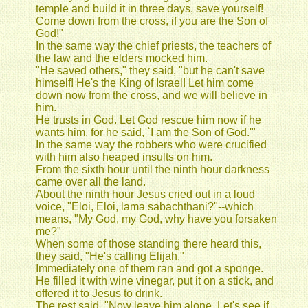
temple and build it in three days, save yourself!
Come down from the cross, if you are the Son of
God!"
In the same way the chief priests, the teachers of
the law and the elders mocked him.
"He saved others," they said, "but he can't save
himself! He's the King of Israel! Let him come
down now from the cross, and we will believe in
him.
He trusts in God. Let God rescue him now if he
wants him, for he said, `I am the Son of God.'"
In the same way the robbers who were crucified
with him also heaped insults on him.
From the sixth hour until the ninth hour darkness
came over all the land.
About the ninth hour Jesus cried out in a loud
voice, "Eloi, Eloi, lama sabachthani?"--which
means, "My God, my God, why have you forsaken
me?"
When some of those standing there heard this,
they said, "He's calling Elijah."
Immediately one of them ran and got a sponge.
He filled it with wine vinegar, put it on a stick, and
offered it to Jesus to drink.
The rest said, "Now leave him alone. Let's see if