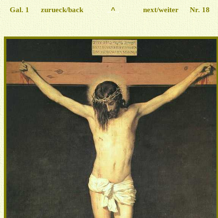
Gal. 1
zurueck/back
..
^
..
next/weiter
Nr. 18