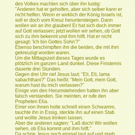
des Volkes machten sich über ihn lustig:
"Anderen hat er geholfen, aber sich selber kann er
nicht helfen. Wenn er wirklich der König Israels ist,
soll er doch vom Kreuz heruntersteigen. Dann
wollen wir an ihn glauben! Er hat sich doch immer
auf Gott verlassen; jetzt wollen wir sehen, ob Gott
sich zu ihm bekennt und ihm hilft. Hat er nicht
gesagt: 'Ich bin Gottes Sohn'?"
Ebenso beschimpften ihn die beiden, die mit ihm
gekreuzigt worden waren.
Um die Mittagszeit dieses Tages wurde es
plötzlich im ganzen Land dunkel. Diese Finsternis
dauerte drei Stunden.
Gegen drei Uhr rief Jesus laut: "Eli, Eli, lama
sabachthani?" Das heißt: "Mein
Gott, mein Gott,
warum hast du mich verlassen?"
Einige von den Herumstehenden hatten ihn aber
falsch verstanden. Sie meinten, er rufe den
Propheten Elia.
Einer von ihnen holte schnell einen Schwamm,
tauchte ihn in Essig, steckte ihn auf einen Stab
und wollte Jesus trinken lassen.
Aber die anderen sagten: "Laß doch! Wir wollen
sehen, ob Elia kommt und ihm hilft."
Da schrie Jesus noch einmal laut auf und starb.