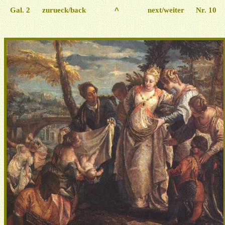
Gal. 2
zurueck/back
..
^
..
next/weiter
Nr. 10