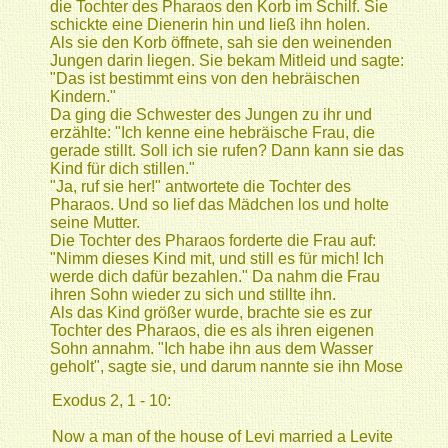
die Tochter des Pharaos den Korb im Schilf. Sie
schickte eine Dienerin hin und ließ ihn holen.
Als sie den Korb öffnete, sah sie den weinenden
Jungen darin liegen. Sie bekam Mitleid und sagte:
"Das ist bestimmt eins von den hebräischen
Kindern."
Da ging die Schwester des Jungen zu ihr und
erzählte: "Ich kenne eine hebräische Frau, die
gerade stillt. Soll ich sie rufen? Dann kann sie das
Kind für dich stillen."
"Ja, ruf sie her!" antwortete die Tochter des
Pharaos. Und so lief das Mädchen los und holte
seine Mutter.
Die Tochter des Pharaos forderte die Frau auf:
"Nimm dieses Kind mit, und still es für mich! Ich
werde dich dafür bezahlen." Da nahm die Frau
ihren Sohn wieder zu sich und stillte ihn.
Als das Kind größer wurde, brachte sie es zur
Tochter des Pharaos, die es als ihren eigenen
Sohn annahm. "Ich habe ihn aus dem Wasser
geholt", sagte sie, und darum nannte sie ihn Mose
Exodus 2, 1 - 10:
Now a man of the house of Levi married a Levite