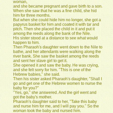
woman,
and she became pregnant and gave birth to a son.
When she saw that he was a fine child, she hid
him for three months.
But when she could hide him no longer, she got a
papyrus basket for him and coated it with tar and
pitch. Then she placed the child in it and put it
among the reeds along the bank of the Nile.
His sister stood at a distance to see what would
happen to him.
Then Pharaoh's daughter went down to the Nile to
bathe, and her attendants were walking along the
river bank. She saw the basket among the reeds
and sent her slave girl to get it.
She opened it and saw the baby. He was crying,
and she felt sorry for him. "This is one of the
Hebrew babies," she said.
Then his sister asked Pharaoh's daughter, "Shall I
go and get one of the Hebrew women to nurse the
baby for you?"
"Yes, go," she answered. And the girl went and
got the baby's mother.
Pharaoh's daughter said to her, "Take this baby
and nurse him for me, and I will pay you." So the
woman took the baby and nursed him.