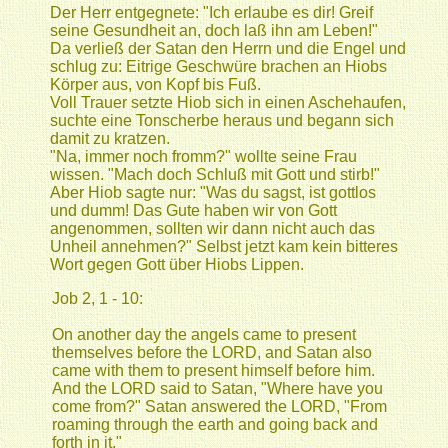
Der Herr entgegnete: "Ich erlaube es dir! Greif
seine Gesundheit an, doch laß ihn am Leben!"
Da verließ der Satan den Herrn und die Engel und
schlug zu: Eitrige Geschwüre brachen an Hiobs
Körper aus, von Kopf bis Fuß.
Voll Trauer setzte Hiob sich in einen Aschehaufen,
suchte eine Tonscherbe heraus und begann sich
damit zu kratzen.
"Na, immer noch fromm?" wollte seine Frau
wissen. "Mach doch Schluß mit Gott und stirb!"
Aber Hiob sagte nur: "Was du sagst, ist gottlos
und dumm! Das Gute haben wir von Gott
angenommen, sollten wir dann nicht auch das
Unheil annehmen?" Selbst jetzt kam kein bitteres
Wort gegen Gott über Hiobs Lippen.
Job 2, 1 - 10:
On another day the angels came to present
themselves before the LORD, and Satan also
came with them to present himself before him.
And the LORD said to Satan, "Where have you
come from?" Satan answered the LORD, "From
roaming through the earth and going back and
forth in it."