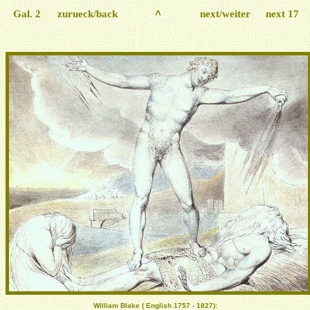
Gal. 2
zurueck/back
..
^
..
next/weiter
next 17
William Blake ( English 1757 - 1827):