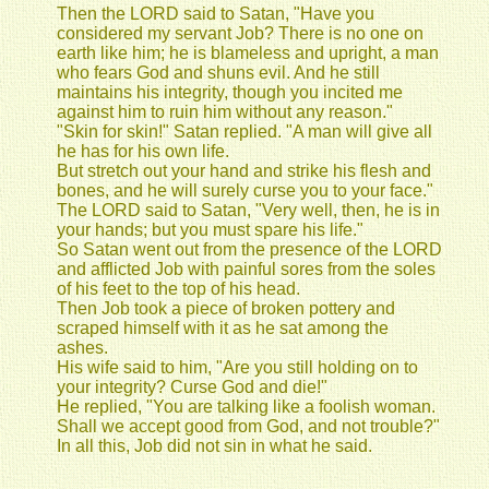
Then the LORD said to Satan, "Have you
considered my servant Job? There is no one on
earth like him; he is blameless and upright, a man
who fears God and shuns evil. And he still
maintains his integrity, though you incited me
against him to ruin him without any reason."
"Skin for skin!" Satan replied. "A man will give all
he has for his own life.
But stretch out your hand and strike his flesh and
bones, and he will surely curse you to your face."
The LORD said to Satan, "Very well, then, he is in
your hands; but you must spare his life."
So Satan went out from the presence of the LORD
and afflicted Job with painful sores from the soles
of his feet to the top of his head.
Then Job took a piece of broken pottery and
scraped himself with it as he sat among the
ashes.
His wife said to him, "Are you still holding on to
your integrity? Curse God and die!"
He replied, "You are talking like a foolish woman.
Shall we accept good from God, and not trouble?"
In all this, Job did not sin in what he said.