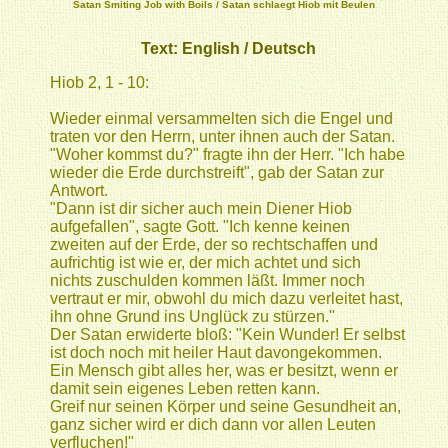
Satan Smiting Job with Boils / Satan schlaegt Hiob mit Beulen
Text:
English
/
Deutsch
Hiob 2, 1 - 10:
Wieder einmal versammelten sich die Engel und
traten vor den Herrn, unter ihnen auch der Satan.
"Woher kommst du?" fragte ihn der Herr. "Ich habe
wieder die Erde durchstreift", gab der Satan zur
Antwort.
"Dann ist dir sicher auch mein Diener Hiob
aufgefallen", sagte Gott. "Ich kenne keinen
zweiten auf der Erde, der so rechtschaffen und
aufrichtig ist wie er, der mich achtet und sich
nichts zuschulden kommen läßt. Immer noch
vertraut er mir, obwohl du mich dazu verleitet hast,
ihn ohne Grund ins Unglück zu stürzen."
Der Satan erwiderte bloß: "Kein Wunder! Er selbst
ist doch noch mit heiler Haut davongekommen.
Ein Mensch gibt alles her, was er besitzt, wenn er
damit sein eigenes Leben retten kann.
Greif nur seinen Körper und seine Gesundheit an,
ganz sicher wird er dich dann vor allen Leuten
verfluchen!"