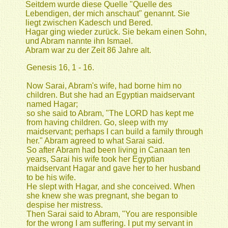
Seitdem wurde diese Quelle "Quelle des
Lebendigen, der mich anschaut" genannt. Sie
liegt zwischen Kadesch und Bered.
Hagar ging wieder zurück. Sie bekam einen Sohn,
und Abram nannte ihn Ismael.
Abram war zu der Zeit 86 Jahre alt.
Genesis 16, 1 - 16.
Now Sarai, Abram's wife, had borne him no
children. But she had an Egyptian maidservant
named Hagar;
so she said to Abram, "The LORD has kept me
from having children. Go, sleep with my
maidservant; perhaps I can build a family through
her." Abram agreed to what Sarai said.
So after Abram had been living in Canaan ten
years, Sarai his wife took her Egyptian
maidservant Hagar and gave her to her husband
to be his wife.
He slept with Hagar, and she conceived. When
she knew she was pregnant, she began to
despise her mistress.
Then Sarai said to Abram, "You are responsible
for the wrong I am suffering. I put my servant in