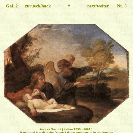
Gal. 2
zurueck/back
..
^
..
next/weiter
Nr. 5
Andrea Sacchi ( Italian 1599 - 1661 ):
Hagar and Ismail in the Desert / Hagar und Ismael in der Wueste