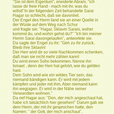
"Sie ist dein Eigentum", erwiderte Abram, "ich
lasse dir freie Hand - mach mit ihr, was du
willst!"In der folgenden Zeit behandelte Sarai
Hagar so schlecht, daß sie davonlief.
Der Engel des Herrn fand sie an einer Quelle in
der Wüste auf dem Weg nach Schur
und fragte sie: "Hagar, Sklavin Sarais, woher
kommst du, und wohin gehst du?" "Ich bin meiner
Herrin Sarai davongelaufen", antwortete sie.
Da sagte der Engel zu ihr: "Geh zu ihr zurück.
Bleib ihre Sklavin!
Der Herr wird dir so viele Nachkommen schenken,
daß man sie nicht mehr zählen kann!
Du wirst einen Sohn bekommen. Nenne ihn
Ismael , denn der Herr hat gehört, wie du gelitten
hast.
Dein Sohn wird wie ein wildes Tier sein, das
niemand bändigen kann. Er wird mit jedem
kämpfen und jeder mit ihm. Aber niemand kann
ihn wegjagen. Er wird in der Nähe seiner
Verwandten wohnen."
Da rief Hagar aus: "Den, der mich angeschaut hat,
habe ich tatsächlich hier gesehen!" Darum gab sie
dem Herrn, der mit ihr gesprochen hatte, den
Namen: " der Gott, der mich anschaut".